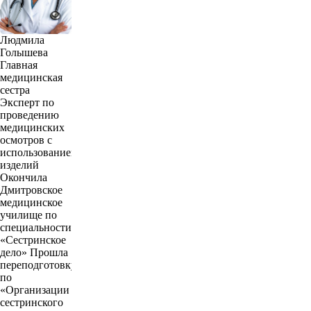
Людмила
Голышева
Главная
медицинская
сестра
Эксперт по
проведению
медицинских
осмотров с
использованиеммедицинских
изделий
Окончила
Дмитровское
медицинское
училище по
специальности
«Сестринское
дело» Прошла
переподготовку
по
«Организации
сестринского