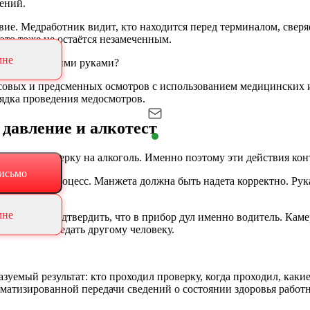
ений.
твие. Медработник видит, кто находится перед терминалом, свер
 это тоже не остаётся незамеченным.
мне
о пройти чужими руками?
овых и предсменных осмотров с использованием медицинских и
рядка проведения медосмотров.
давление и алкотест
ления и проверку на алкоголь. Именно поэтому эти действия ко
исьмо
фры, но и процесс. Манжета должна быть надета корректно. Ру
мне
езультат, а подтвердить, что в прибор дул именно водитель. Ка
ытаются передать другому человеку.
уемый результат: кто проходил проверку, когда проходил, какие
матизированной передачи сведений о состоянии здоровья работ