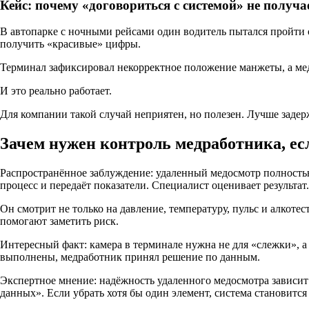
Кейс: почему «договориться с системой» не получа
В автопарке с ночными рейсами один водитель пытался пройти 
получить «красивые» цифры.
Терминал зафиксировал некорректное положение манжеты, а мед
И это реально работает.
Для компании такой случай неприятен, но полезен. Лучше заде
Зачем нужен контроль медработника, ес
Распространённое заблуждение: удаленный медосмотр полность
процесс и передаёт показатели. Специалист оценивает результат.
Он смотрит не только на давление, температуру, пульс и алкоте
помогают заметить риск.
Интересный факт: камера в терминале нужна не для «слежки», а
выполнены, медработник принял решение по данным.
Экспертное мнение: надёжность удаленного медосмотра зависит 
данных». Если убрать хотя бы один элемент, система становится 