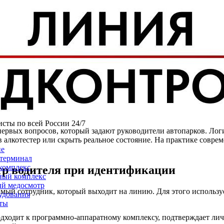
 медосмотр водителя: как сис
исты по всей России 24/7
рвых вопросов, который задают руководители автопарков. Логик
 в алкотестер или скрыть реальное состояние. На практике сов
ие
терминал
комплекс
тр водителя при идентификации
ый комплекс
й медосмотр
самый сотрудник, который выходит на линию. Для этого использ
удования
ты
одходит к программно-аппаратному комплексу, подтверждает ли