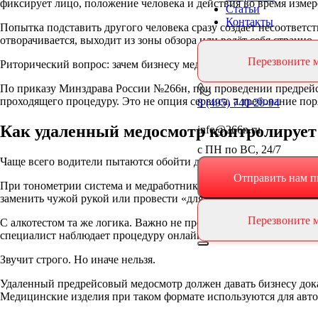
фиксирует лицо, положение человека и действия во время измер
Статьи
Контакты
Попытка подставить другого человека сразу создаёт несоответс
отворачивается, выходит из зоны обзора или ведёт себя странно,
Перезвоните 
Риторический вопрос: зачем бизнесу медосмотр, который можн
По приказу Минздрава России №266н, при проведении предрейс
проходящего процедуру. Это не опция сервиса, а требование по
8 (495) 740-20-94
Как удаленный медосмотр контролирует 
info@266n.ru
с ПН по ВС, 24/7
Чаще всего водители пытаются обойти два этапа: измерение дав
Отправить нам п
При тонометрии система и медработник оценивают не только ци
заменить чужой рукой или провести «для вида».
Перезвоните 
С алкотестом та же логика. Важно не просто получить нулевой р
специалист наблюдает процедуру онлайн и видит, если прибор п
Звучит строго. Но иначе нельзя.
Удаленный предрейсовый медосмотр должен давать бизнесу доказ
Медицинские изделия при таком формате используются для авто