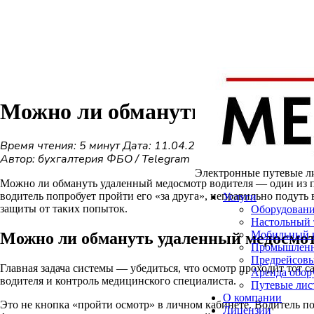
Можно ли обмануть удаленный
Время чтения: 5 минут
Дата: 11.04.2026
Автор: бухгалтерия ФБО / Telegram
Электронные путевые
л
Можно ли обмануть удаленный медосмотр водителя — один из пе
водитель попробует пройти его «за друга», неправильно подуть
Услуги
защиты от таких попыток.
Оборудован
Настольный 
Мобильный 
Можно ли обмануть удаленный медосмо
Промышленн
Предрейсовы
Главная задача системы — убедиться, что осмотр проходит тот 
Аренда обор
водителя и контроль медицинского специалиста.
Путевые лис
О компании
Это не кнопка «пройти осмотр» в личном кабинете. Водитель п
Лицензии