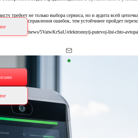
сту требует не только выбора сервиса, но и аудита всей цепоч
и данных и исправления ошибок, тем устойчивее пройдет перех
мне
ies.rbc.ru/news/5VatwKrSaU/elektronnyij-putevoj-list-chto-avtopar
исьмо
мне