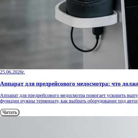
25.06.2026г.
Аппарат для предрейсового медосмотра: что долж
Аппарат для предрейсового медосмотра помогает ускорить выпус
функции нужны терминалу, как выбрать оборудование под автоп
Читать