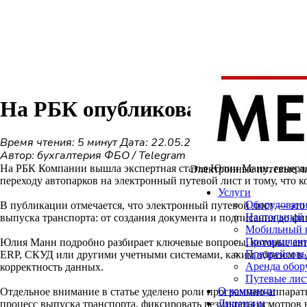
На РБК опубликована статья 
Время чтения: 5 минут
Дата: 22.05.2026
Автор: бухгалтерия ФБО / Telegram
На РБК Компании вышла экспертная статья Юлии Манн, генера
Электронные путевые
л
переходу автопарков на электронный путевой лист и тому, что
Услуги
Оборудован
В публикации отмечается, что электронный путевой лист — это
Настольный 
выпуска транспорта: от создания документа и подписания до фи
Мобильный 
Промышленн
Юлия Манн подробно разбирает ключевые вопросы, которые автоп
Предрейсовы
ERP, СКУД или другими учетными системами, каким образом в д
Аренда обор
корректность данных.
Путевые лис
О компании
Отдельное внимание в статье уделено роли программно-аппара
Лицензии
процесс выпуска транспорта, фиксировать результаты осмотров 