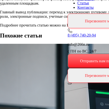
Статьи
удаленным площадкам.
Контакты
Главный вывод публикации: переход к электронному путевому ли
роли, электронные подписи, учетные системы, порядок фиксаци
Перезвоните 
Подробнее прочитать статью можно на РБК Компании: https://compan
Похожие статьи
8 (495) 740-20-94
info@266n.ru
с ПН по ВС, 24/7
Отправить нам п
Перезвоните 