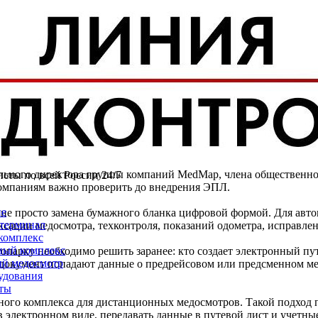
Юлии Манн об электронном пу
льного директора группы компаний MedMap, члена общественно
исты по всей России 24/7
 компаниям важно проверить до внедрения ЭПЛ.
ие
 не просто замена бумажного бланка цифровой формой. Для авто
терминал
ксации медосмотра, техконтроля, показаний одометра, исправлен
комплекс
ый комплекс
арку необходимо решить заранее: кто создает электронный путев
й медосмотр
окумент попадают данные о предрейсовом или предсменном медо
удования
ты
тного комплекса для дистанционных медосмотров. Такой подход
в электронном виде, передавать данные в путевой лист и учетны