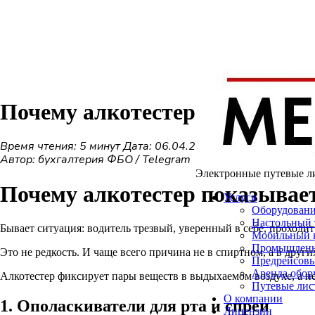
Почему алкотестер показывает
Время чтения: 5 минут
Дата: 06.04.2026
Автор: бухгалтерия ФБО / Telegram
Электронные путевые
л
Почему алкотестер показывает
Услуги
Оборудован
Настольный 
Бывает ситуация:
водитель трезвый, уверенный в себе, проходит
Мобильный 
Промышленн
Это не редкость. И чаще всего причина не в спиртном, а в други
Предрейсовы
Аренда обор
Алкотестер фиксирует
пары веществ в выдыхаемом воздухе
, а 
Путевые лис
О компании
1. Ополаскиватели для рта и спреи
Лицензии