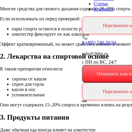
Статьи
Многие средства для свежего дыхания содержат
20–30% спирта
.
Контакты
Если использовать их перед проверкой:
Перезвоните 
пары спирта остаются в полости рта
алкотестер фиксирует их как алкоголь
8 (495) 740-20-94
Эффект кратковременный, но может сработать именно в момент
info@266n.ru
2. Лекарства на спиртовой основе
с ПН по ВС, 24/7
К таким препаратам относятся:
Отправить нам п
сиропы от кашля
спреи для горла
капли в нос
Перезвоните 
успокоительные
Они могут содержать
15–20% спирта
и временно влиять на резул
3. Продукты питания
Даже обычная еда иногда влияет на алкотестер: