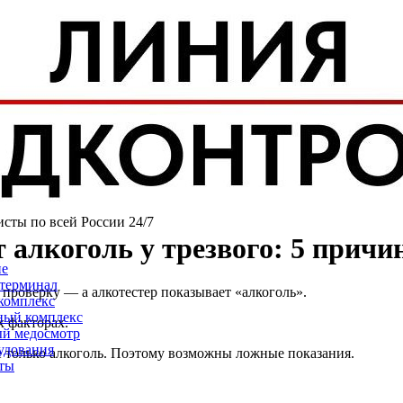
 алкоголь у трезвого: 5 прич
исты по всей России 24/7
 алкоголь у трезвого: 5 прич
ие
терминал
 проверку — а алкотестер показывает «алкоголь».
комплекс
ый комплекс
х факторах.
й медосмотр
удования
не только алкоголь. Поэтому возможны ложные показания.
ты