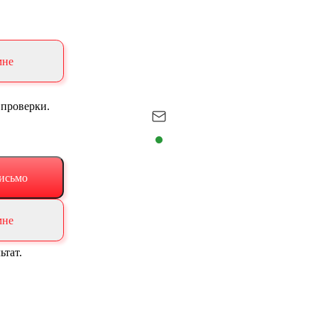
мне
 проверки.
исьмо
мне
ьтат.